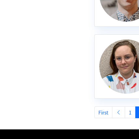
First
1