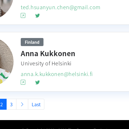
ted.hsuanyun.chen@gmail.com
Finland
Anna Kukkonen
Univesity of Helsinki
anna.k.kukkonen@helsinki.fi
2
3
Last